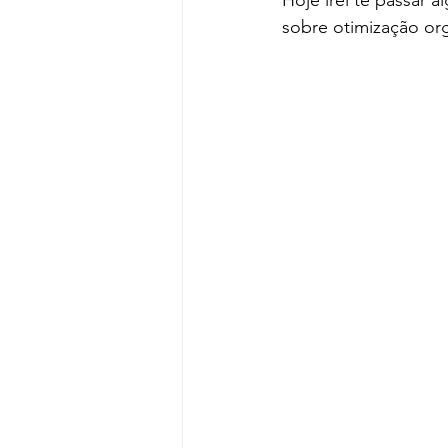
Hoje irei te passar 
sobre otimização org