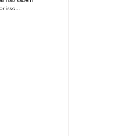
oas não sabem 
r isso...