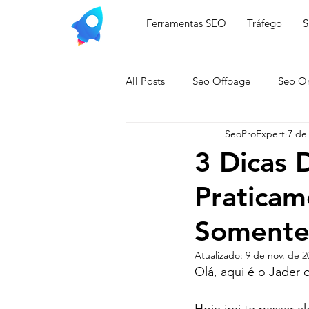
Ferramentas SEO
Tráfego
All Posts
Seo Offpage
Seo O
SeoProExpert
7 de
3 Dicas 
Praticam
Somente
Atualizado:
9 de nov. de 2
Olá, aqui é o Jader 