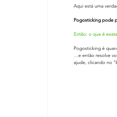
Aqui está uma verd
Pogosticking 
pode p
Então: o que é exat
Pogosticking é quan
…e então resolve vol
ajude, clicando no "