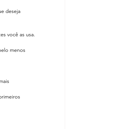
ue deseja 
es você as usa.
 pelo menos 
 mais 
primeiros 