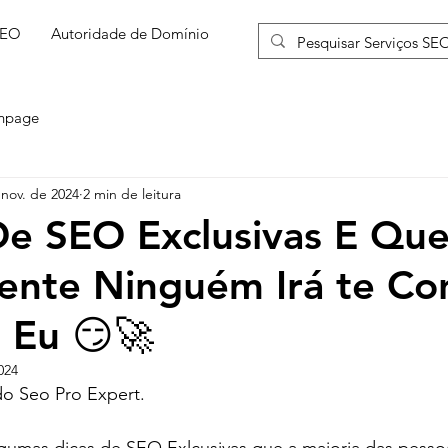
SEO
Autoridade de Domínio
More
npage
 nov. de 2024
2 min de leitura
De SEO Exclusivas E Qu
ente Ninguém Irá te Co
 Eu 😏🚀
024
do Seo Pro Expert.