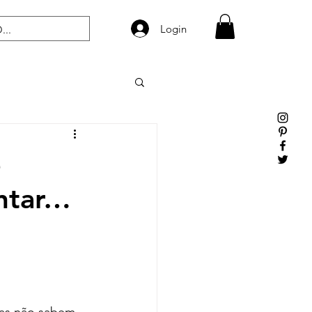
Login
e
ntar…