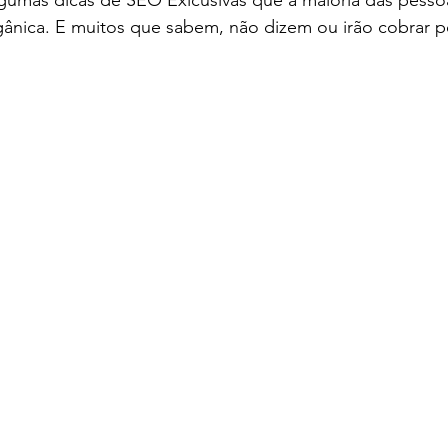
Γ
algumas dicas de SEO Exlcusivas que a maioria das pess
ânica. E muitos que sabem, não dizem ou irão cobrar po