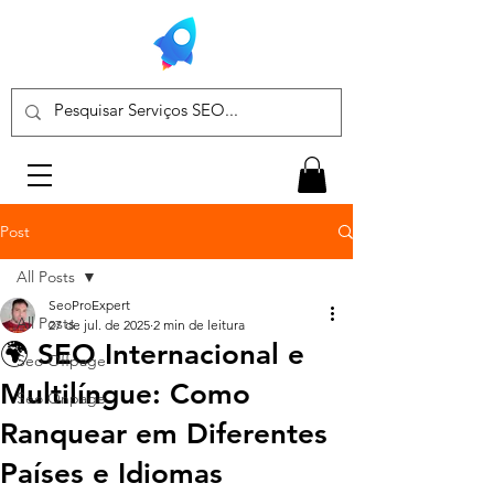
Post
All Posts
SeoProExpert
All Posts
27 de jul. de 2025
2 min de leitura
🌍 SEO Internacional e
Seo Offpage
Multilíngue: Como
Seo Onpage
Ranquear em Diferentes
Países e Idiomas