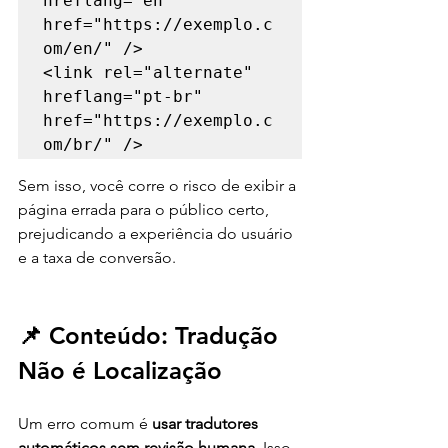
hreflang="en" 
href="https://exemplo.c
om/en/" />

<link rel="alternate" 
hreflang="pt-br" 
href="https://exemplo.c
om/br/" />
Sem isso, você corre o risco de exibir a 
página errada para o público certo, 
prejudicando a experiência do usuário 
e a taxa de conversão.
📌 Conteúdo: Tradução 
Não é Localização
Um erro comum é 
usar tradutores 
automáticos sem revisão humana
. Isso 