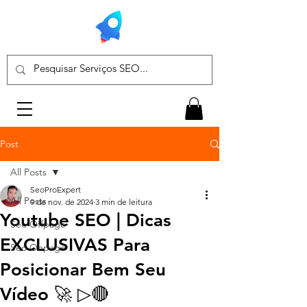
Post
All Posts
SeoProExpert
All Posts
9 de nov. de 2024
3 min de leitura
Youtube SEO | Dicas
Seo Offpage
EXCLUSIVAS Para
Seo Onpage
Posicionar Bem Seu
Vídeo 🚀 ▷🔴