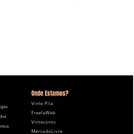
6900
Backlinks
Alto
Pa
Da
Tf
+
Edu
Gov
+
Impulsionamento
Onde Estamos?
E
Indexação
Vinte Pila
egas
FreelaWeb
idos
Vinteconto
entos
MercadoLivre