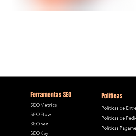
Visualização rápida
Ferramentas SEO
Políticas
SEOMetrics
Políticas de Entr
SEOFlow
Políticas de Ped
SEOnex
Políticas Pagam
SEOKey