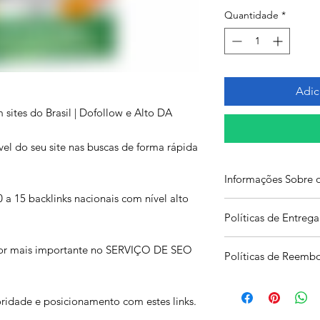
Γ
Quantidade
*
Adic
 sites do Brasil | Dofollow e Alto DA
el do seu site nas buscas de forma rápida
Informações Sobre o
a 15 backlinks nacionais com nível alto
Garantimos resultado
Políticas de Entrega
verificar a melhoria 
ferramenta de seo rel
Nós fazemos a entreg
ator mais importante no SERVIÇO DE SEO
Recomendamos: https
Políticas de Reemb
Enviamos um relatóri
feito, após a conclu
Não emitimos reembol
Você será notificado
entregue por comple
ridade e posicionamento com estes links.
da sua conta ou via 
Sobre reposição ire