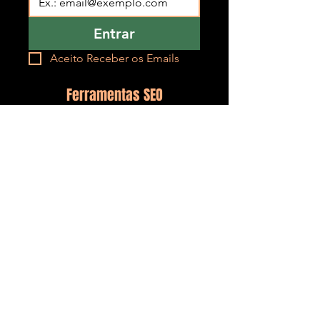
Entrar
Aceito Receber os Emails
Ferramentas SEO
SEOMetrics
SEOFlow
SEOnex
SEOKey
SEORank
SEOGuard
Políticas
Políticas de Entregas