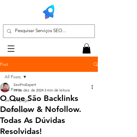
Post
All Posts
SeoProExpert
All Posts
19 de dez. de 2024
3 min de leitura
O Que São Backlinks
Seo Offpage
Dofollow & Nofollow.
Seo Onpage
Todas As Dúvidas
Resolvidas!